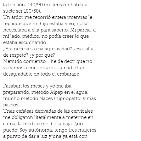
la tensión: 140/90 (mi tensión habitual
suele ser 100/50).
Un ardor me recorrió entera mientras le
repliqué que mi hijo estaba vivo, no la
necesitaba a ella para saberlo. Mi pareja, a
mi lado, médico, no podía creer lo que
estaba escuchando.
¿Era necesaria esa agresividad? ¿esa falta
de respeto? ¿y por qué?
Menudo comienzo... he de decir que no
volvimos a encontrarnos a nadie tan
desagradable en todo el embarazo.
Pasaban los meses y yo me iba
preparando, método Aipap en el agua,
mucho método Naces (hipnoparto) y más
paseos.
Unas cefaleas derivadas de las cervicales
me obligaron literalmente a meterme en
cama, la médico me dio la baja: "¡no
puedo! Soy autónoma, tengo tres mujeres
a punto de dar a luz y una ya está con