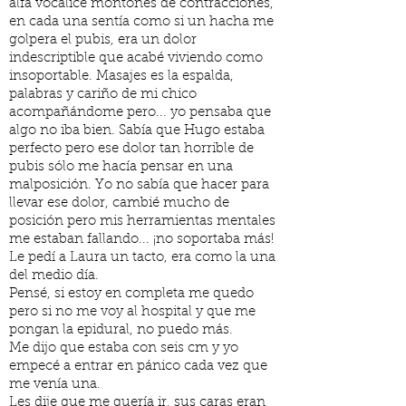
alfa vocalicé montones de contracciones,
en cada una sentía como si un hacha me
golpera el pubis, era un dolor
indescriptible que acabé viviendo como
insoportable. Masajes es la espalda,
palabras y cariño de mi chico
acompañándome pero... yo pensaba que
algo no iba bien. Sabía que Hugo estaba
perfecto pero ese dolor tan horrible de
pubis sólo me hacía pensar en una
malposición. Yo no sabía que hacer para
llevar ese dolor, cambié mucho de
posición pero mis herramientas mentales
me estaban fallando... ¡no soportaba más!
Le pedí a Laura un tacto, era como la una
del medio día.
Pensé, si estoy en completa me quedo
pero si no me voy al hospital y que me
pongan la epidural, no puedo más.
Me dijo que estaba con seis cm y yo
empecé a entrar en pánico cada vez que
me venía una.
Les dije que me quería ir, sus caras eran