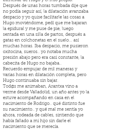
bienestar de Hugo y el mío propio.
Después de unas horas tumbada dije que
no podía seguir así, la dilatación avanzaba
despacio y yo quise facilitarle las cosas a
Hugo moviéndome, pedí que me bajaran
la epidural y me puse de pie, luego
sentada en una silla de partos, después a
gatas en colchonetas en el suelo... así
muchas horas. Iba despacio, me pusieron
oxitocina, sueros.. yo notaba mucha
presión abajo pero era casi constante, la
cabecita de Hugo no bajaba..
Recuerdo empujar de mil maneras y
varias horas en dilatación completa, pero
Hugo continuaba sin bajar.
Tod@s me animaban, Arantxa vino a
verme desde Valladolid, un año antes yo la
estuve acompañando en casa en el
nacimiento de Rodrigo.. qué distinto fue
su nacimiento.. y qué mal me sentía yo
ahora, rodeada de cables, sintiendo que
había fallado a mi hijo sin darle el
nacimiento que se merecía.