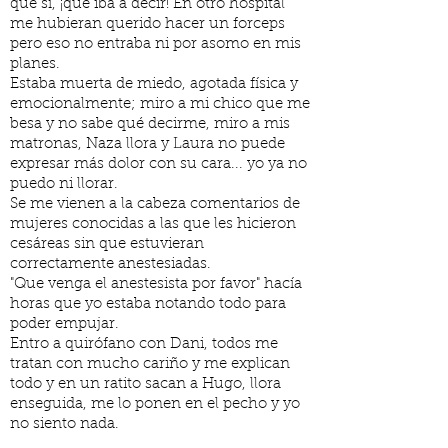
que sí, ¡qué iba a decir! En otro hospital
me hubieran querido hacer un forceps
pero eso no entraba ni por asomo en mis
planes.
Estaba muerta de miedo, agotada física y
emocionalmente; miro a mi chico que me
besa y no sabe qué decirme, miro a mis
matronas, Naza llora y Laura no puede
expresar más dolor con su cara... yo ya no
puedo ni llorar.
Se me vienen a la cabeza comentarios de
mujeres conocidas a las que les hicieron
cesáreas sin que estuvieran
correctamente anestesiadas.
"Que venga el anestesista por favor" hacía
horas que yo estaba notando todo para
poder empujar.
Entro a quirófano con Dani, todos me
tratan con mucho cariño y me explican
todo y en un ratito sacan a Hugo, llora
enseguida, me lo ponen en el pecho y yo
no siento nada.