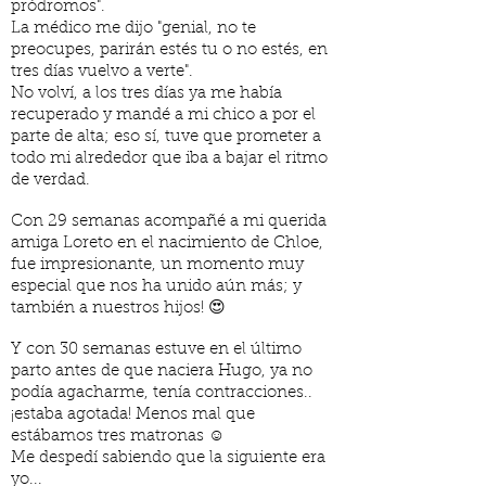
pródromos".
La médico me dijo "genial, no te
preocupes, parirán estés tu o no estés, en
tres días vuelvo a verte".
No volví, a los tres días ya me había
recuperado y mandé a mi chico a por el
parte de alta; eso sí, tuve que prometer a
todo mi alrededor que iba a bajar el ritmo
de verdad.
Con 29 semanas acompañé a mi querida
amiga Loreto en el nacimiento de Chloe,
fue impresionante, un momento muy
especial que nos ha unido aún más; y
también a nuestros hijos! 😍
Y con 30 semanas estuve en el último
parto antes de que naciera Hugo, ya no
podía agacharme, tenía contracciones..
¡estaba agotada! Menos mal que
estábamos tres matronas ☺️
Me despedí sabiendo que la siguiente era
yo...