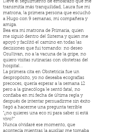
Llevé el seguimiento de embarazo que me
transmitía más tranquilidad, Laura fue mi
matrona, la primera persona que escuchó
a Hugo con 9 semanas, mi compañera y
amiga.
Bea era mi matrona de Primaria, quien
me siguió dentro del Sistema y quien me
apoyó y facilitó el camino en todas las
decisiones que fui tomando: no deseo
Osullivan, no a la vacuna de la gripe, no
quiero visitas rutinarias con obstetras del
hospital...
La primera cita en Obstetricia fue un
despropósito, yo no deseaba ecografías
precoces, quería esperar a la semana 12
pero a la ginecóloga le sentó fatal, no
confiaba en mi fecha de última regla y
después de intentar persuadirme sin éxito
llegó a hacerme una pregunta terrible
"¿no quieres una eco ni para saber si está
vivo?"
Nunca olvidaré ese momento, que
acontecía mientras la auxiliar me tomaba